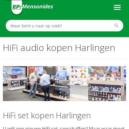
Mensonides
HiFi audio kopen Harlingen
HiFi set kopen Harlingen
U wilt een nieuwe HiFi set aanschaffen? Maar waar moet